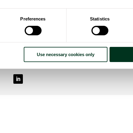
Partners:
Preferences
Statistics
University of Oulu
,
Hellenic Institute for
Occupational Health and Safety
,
University of
Kragujevac
,
Technological University Dublin
Use necessary cookies only
Contatti: