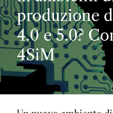
produzione de
4.0 e 5.0? Co
4SiM