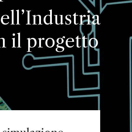
ll’Industria
n il progetto