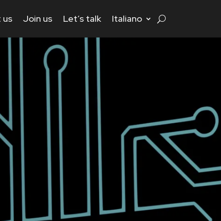
 us
Join us
Let’s talk
Italiano