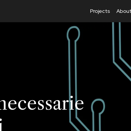
Projects
About
e
necessarie
i