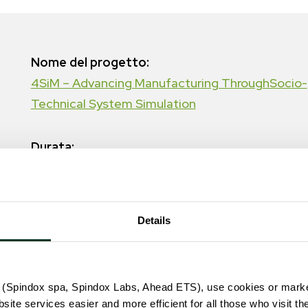
Nome del progetto:
4SiM – Advancing Manufacturing ThroughSocio-
Technical System Simulation
Durata:
30 mesi
Anni di svolgimento:
Details
Settembre 2025 – Febbraio 2028
Mercati di riferimento:
(Spindox spa, Spindox Labs, Ahead ETS), use cookies or marke
Cyber-Physical Systems (CPS)
te services easier and more efficient for all those who visit th