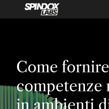
Come fornir
competenze 
in ambienti d