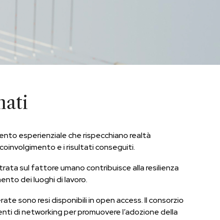
nati
nto esperienziale che rispecchiano realtà
oinvolgimento e i risultati conseguiti.
rata sul fattore umano contribuisce alla resilienza
ento dei luoghi di lavoro.
ate sono resi disponibili in open access. Il consorzio
nti di networking per promuovere l’adozione della