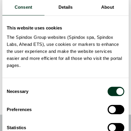
questo caso, il cliente è in attesa della sua auto nuova
Consent
Details
About
ma i tempi di produzione previsti per l’automotive del
lusso sono diversi, essendo diversa la cura riposta nella
personalizzazione del prodotto. È norma, dunque, che
This website uses cookies
tra il momento dell’acquisto e quello della consegna in
The Spindox Group websites (Spindox spa, Spindox
concessionaria intercorrano mesi. Un lasso di tempo
Labs, Ahead ETS), use cookies or markers to enhance
scandito da una comunicazione che il brand ritaglia
the user experience and make the website services
attentamente sui customer con un approccio
easier and more efficient for all those who visit the portal
emozionale, attraverso l’uso di immagini provenienti
pages.
dalla catena di montaggio che documentino lo stato di
avanzamento nell’assemblaggio dell’autovettura.
Consent
Necessary
Selection
Preferences
Statistics