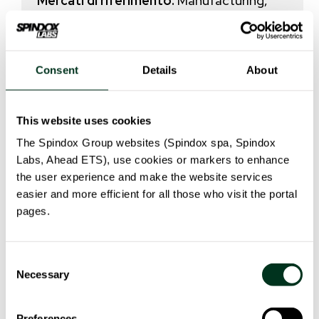
Mercati di riferimento:
Manufacturing,
Industry 4.0
Partners:
REI – Industria Innovazione,
Consent
Details
About
Balance Systems, MUSP, Officine Aiolfi,
Robby Moto Engineering
This website uses cookies
The Spindox Group websites (Spindox spa, Spindox
CO-finanziamento:
Fondi Europei
Labs, Ahead ETS), use cookies or markers to enhance
indiretti, Regione Lombardia
the user experience and make the website services
easier and more efficient for all those who visit the portal
pages.
Bando:
POR FESR LOMBARDIA 2014-2020.
CALL HUB RICERCA E INNOVAZIONE
Consent
Necessary
Investimento totale del progetto:
Selection
€7.703.807,10
Preferences