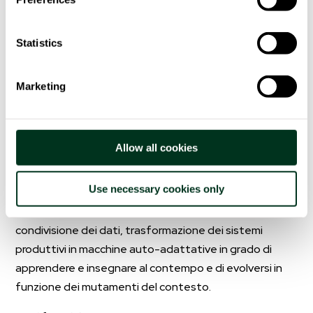
Contributo ammesso:
€ 4.137.512,00
Statistics
Marketing
La soluzione realizzata
Allow all cookies
Use necessary cookies only
Il focus dello Humans Hub è la ricerca sull’interazione
uomo-macchina: tecniche e strategie per la
condivisione dei dati, trasformazione dei sistemi
produttivi in macchine auto-adattative in grado di
apprendere e insegnare al contempo e di evolversi in
funzione dei mutamenti del contesto.