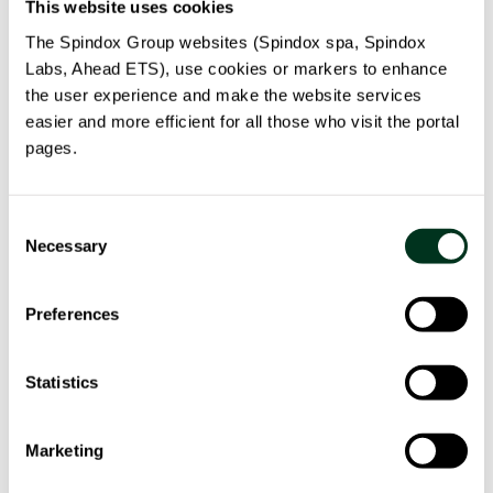
This website uses cookies
La soluzione realizzata
The Spindox Group websites (Spindox spa, Spindox
Labs, Ahead ETS), use cookies or markers to enhance
the user experience and make the website services
La soluzione PILOTA è composta da una piattaforma
easier and more efficient for all those who visit the portal
software analitica e collaborativa, la cui intelligenza
pages.
pervasiva è basata su modelli analitici statistico-
matematici che integrano logiche di previsione,
intelligenza artificiale, simulazione e ottimizzazione in
Consent
Necessary
diverse modalità.
Selection
L’asse portante della soluzione è il concetto di Digital
Preferences
Twin, ovvero la modellizzazione nel mondo digitale dei
processi reali e del loro stato, che permette il governo
Statistics
ottimizzato, predittivo e proattivo dei processi stessi.
Il Digital Twin permette anche di osservare, valutare ed
allineare le decisioni attravero indicatori selezionabili e
Marketing
personalizzabili a livello operativo, tattico e strategico.