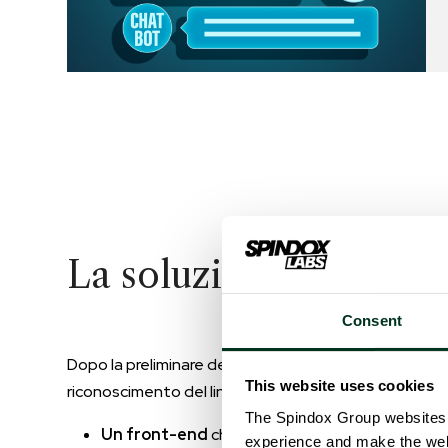
La soluzione realizza
Consent
Dopo la preliminare definizione di un flusso di convers
This website uses cookies
riconoscimento del linguaggio naturale. La soluzione 
The Spindox Group websites 
Un front-end
che consente di visualizzare a sc
experience and make the websi