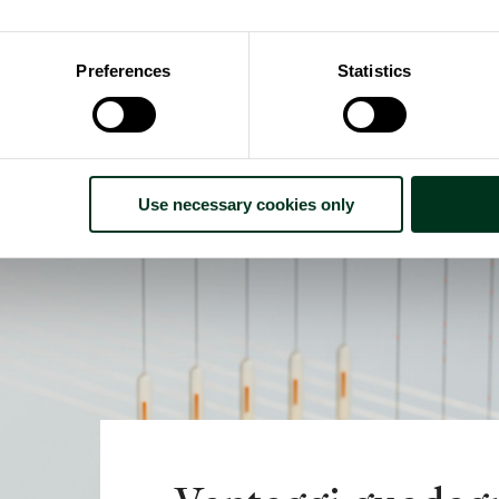
nformazioni recuperate.
unicazione, la classificazione degli intenti di ricerca e l’elabo
Preferences
Statistics
 al fine di customizzare il dialogo con l’Avatar ricorrendo all’ausili
Use necessary cookies only