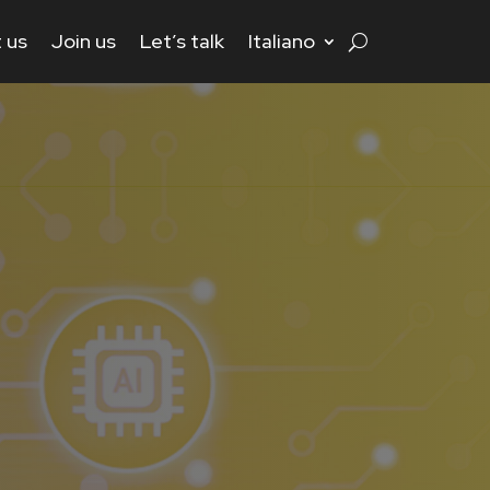
 us
Join us
Let’s talk
Italiano