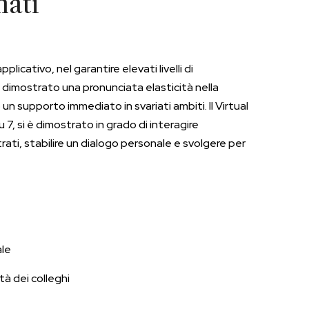
nati
plicativo, nel garantire elevati livelli di
 dimostrato una pronunciata elasticità nella
n supporto immediato in svariati ambiti. Il Virtual
u 7, si è dimostrato in grado di interagire
ti, stabilire un dialogo personale e svolgere per
ale
tà dei colleghi