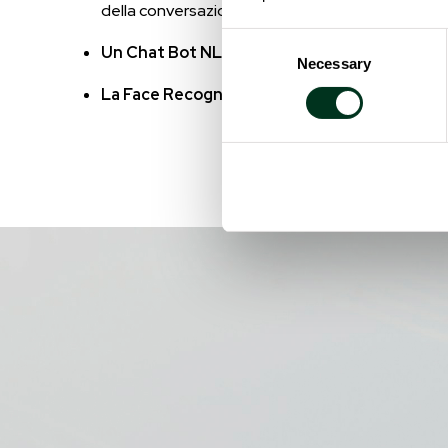
della conversazione e la visualizzazione delle i
Consent
Un Chat Bot NLP
per l’interpretazione della com
Necessary
Selection
La Face Recognition
per gli utenti già registrati