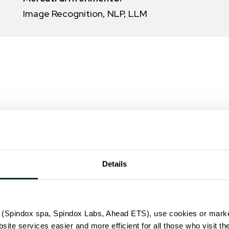
Image Recognition, NLP, LLM
ta
Details
azione su cui addestrare il Virtual Assistant, sono stati testati
individuata risulta costituita da componenti diverse e tra lor
(Spindox spa, Spindox Labs, Ahead ETS), use cookies or marke
hermo il Virtual Assistant, capace di espressione e mobilità huma
te services easier and more efficient for all those who visit th