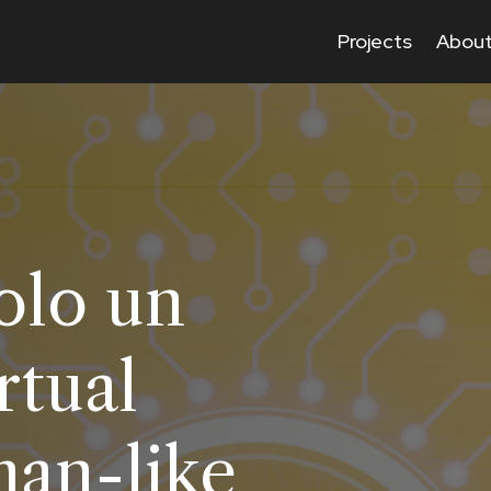
Projects
About
olo un
rtual
man-like