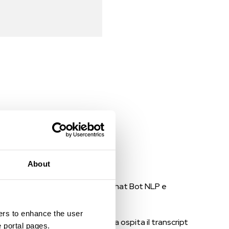
About
 i principali servizi offerti per Chat Bot NLP e
o comunicanti:
rs to enhance the user
n-like. Tale interfaccia grafica ospita il transcript
e portal pages.